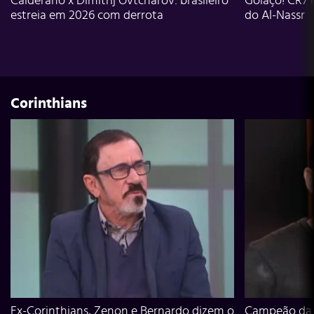
Calderano x Dimitrij Ovtcharov: brasileiro
Golaço! CR7 
estreia em 2026 com derrota
do Al-Nassr
Corinthians
Ex-Corinthians, Zenon e Bernardo dizem o
Campeão da L