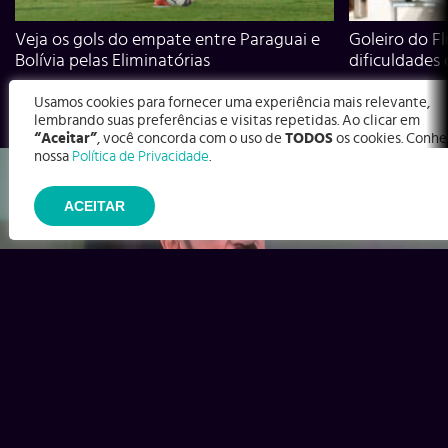
Veja os gols do empate entre Paraguai e
Goleiro do Fl
Bolívia pelas Eliminatórias
dificuldades
Usamos cookies para fornecer uma experiência mais relevante,
lembrando suas preferências e visitas repetidas. Ao clicar em
“Aceitar”
, você concorda com o uso de
TODOS
os cookies. Conhe
nossa
Política de Privacidade
.
ACEITAR
Ex-Corinthians, Zenon e Bernardo dizem o que time precisa
para virar contra o Inter