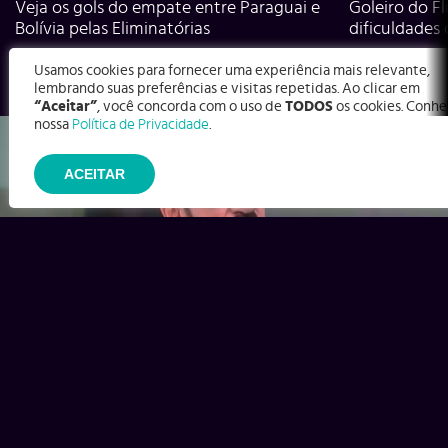
Veja os gols do empate entre Paraguai e
Goleiro do Fl
Bolívia pelas Eliminatórias
dificuldades
Usamos cookies para fornecer uma experiência mais relevante,
lembrando suas preferências e visitas repetidas. Ao clicar em
“Aceitar”
, você concorda com o uso de
TODOS
os cookies. Conhe
nossa
Política de Privacidade
.
ACEITAR
Ex-Corinthians, Zenon e Bernardo dizem o que time precisa
para virar contra o Inter