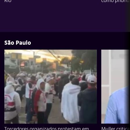
Rio
como priori
São Paulo
Torcedores organizados protestam em
Muller critic